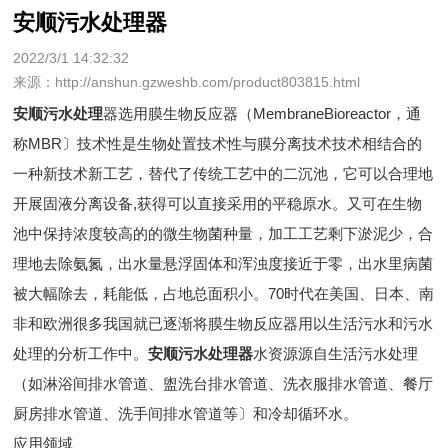
安顺污水处理器
2022/3/1 14:32:32
来源：http://anshun.gzweshb.com/product803815.html
安顺污水处理
器选用膜生物反应器（MembraneBioreactor，通
称MBR〕技术性是生物处置技术性与膜分离技术技术相结合的
一种新技术新工艺，替代了传统工艺中的二沉池，它可以合理地
开展固液分离设备,获得可以直接采用的平稳原水。又可在生物
池中保持浓度较高的的微生物菌种量，加工工艺剩下淤泥少，合
理地去除氨氮，出水量悬浮固体和浑浊度接近于零，出水里病菌
被大幅除去，耗能低，占地总面积小。70时代在美国、日本、南
非和欧洲很多我国就已逐渐将膜生物反应器用以生活污水和污水
处理的分析工作中。
安顺污水处理器
水资源源自生活污水处理
（如淋浴间排水管道、盥洗台排水管道、洗衣服排水管道、餐厅
厨房排水管道、洗手间排水管道等〕和冷却循环水。
应用领域