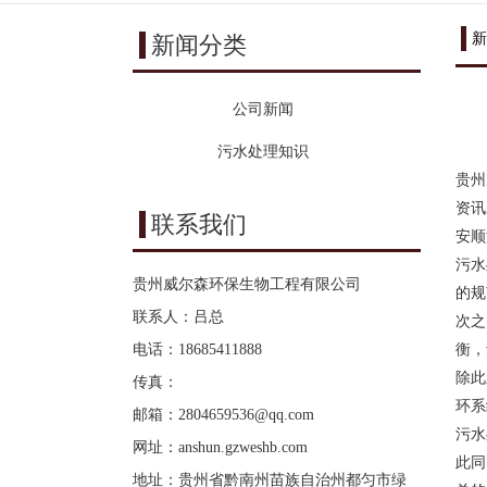
新
新闻分类
公司新闻
污水处理知识
贵州
资讯
联系我们
安顺
污水
贵州威尔森环保生物工程有限公司
的规
联系人：吕总
次之
电话：18685411888
衡，
除此
传真：
环系
邮箱：
2804659536@qq.com
污水
网址：
anshun.gzweshb.com
此同
地址：贵州省黔南州苗族自治州都匀市绿