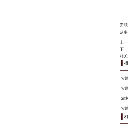
安顺
从事
上一
下一
相关
相
安
安
农
安
相