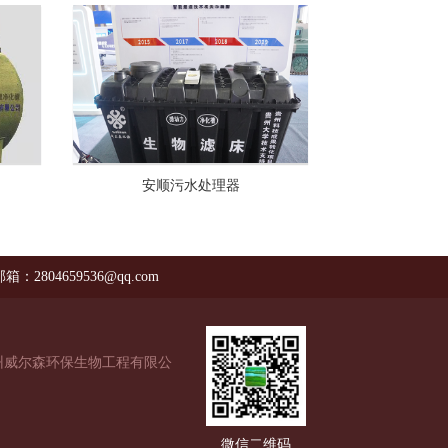
安顺污水处理器
箱：2804659536@qq.com
州威尔森环保生物工程有限公
微信二维码