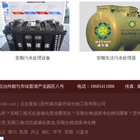
安顺污水处理设备
安顺生活污水处理器
自治州都匀市绿茵湖产业园区八号
电话：18685411888
传真: 邮
eshb.com
(
点击复制
)贵州威尔森环保生物工程有限公司
么样？安顺三格式抗渗漏化粪池哪里好？安顺生物滤床净化槽找哪家？贵
理,安顺三格式抗渗漏化粪池,安顺生物滤床净化槽
遵义
都匀
凯里
兴义
铜仁
毕节
安顺
六盘水