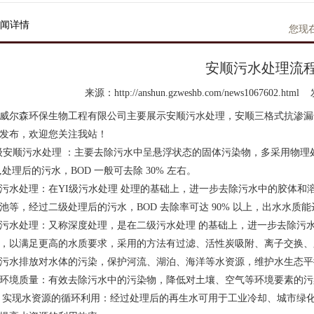
闻详情
您现
安顺污水处理流
来源：http://anshun.gzweshb.com/news1067602.html
威尔森环保生物工程有限公司主要展示
安顺污水处理
，安顺三格式抗渗漏
发布，欢迎您关注我站！
级
安顺污水处理
：主要去除污水中呈悬浮状态的固体污染物，多采用物理处
,处理后的污水，BOD 一般可去除 30% 左右。
污水处理：在YI级污水处理 处理的基础上，进一步去除污水中的胶体和
池等，经过二级处理后的污水，BOD 去除率可达 90% 以上，出水水质
污水处理：又称深度处理，是在二级污水处理 的基础上，进一步去除污
，以满足更高的水质要求，采用的方法有过滤、活性炭吸附、离子交换、
污水排放对水体的污染，保护河流、湖泊、海洋等水资源，维护水生态平
环境质量：有效去除污水中的污染物，降低对土壤、空气等环境要素的污
 实现水资源的循环利用：经过处理后的再生水可用于工业冷却、城市绿