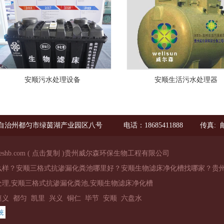
安顺污水处理设备
安顺生活污水处理器
自治州都匀市绿茵湖产业园区八号
电话：18685411888
传真: 邮
eshb.com
(
点击复制
)贵州威尔森环保生物工程有限公司
么样？安顺三格式抗渗漏化粪池哪里好？安顺生物滤床净化槽找哪家？贵
理,安顺三格式抗渗漏化粪池,安顺生物滤床净化槽
遵义
都匀
凯里
兴义
铜仁
毕节
安顺
六盘水