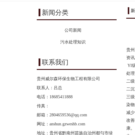
新
新闻分类
公司新闻
污水处理知识
贵州
资讯
联系我们
YI
处理
贵州威尔森环保生物工程有限公司
二级
联系人：吕总
二沉
电话：18685411888
三级
染物
传真：
减少
邮箱：
2804659536@qq.com
改善
网址：
anshun.gzweshb.com
康。
地址：贵州省黔南州苗族自治州都匀市绿