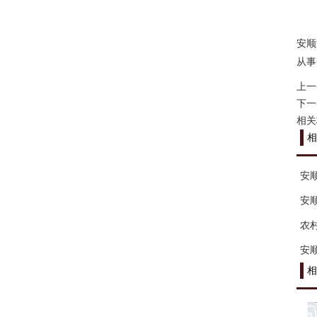
安顺
从事
上一
下一
相关
相
安
安
农
安
相